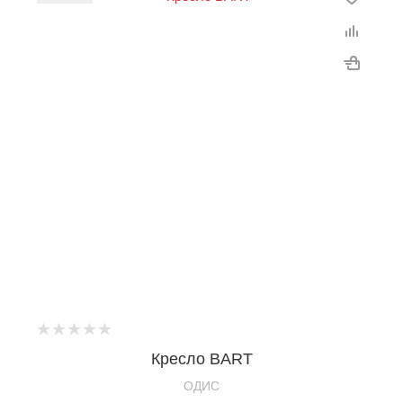
Кресло BART
OДИС