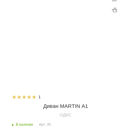
1
Диван MARTIN А1
OДИС
В наличии
Арт.: R/